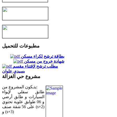
مطبوعات للتحميل
بطاقة ترشح لكراء مسكن
شهادة خروج من مسكن
مطلب ترشح لإقتناء مقسم
بسيدي علوان
مشروع حي الغزالة
يتـكون المشروع من:
طابق سفلي لإيواء
السيارات و طابق أرضي
و 06 طوابق علوية تحتوي
على 56 شقة صنف (s+2)
و (s+3)