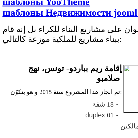
шаблоны YooTheme
шаблоны Недвижимости jooml
وان على مشاريع البناء للكراء بل إنه قام
ببناء مشاريع للملكية موزعة كالتالي:
إقامة ريم بباردو- تونس، نهج
صلامبو
تم انجاز هذا المشروع سنة 2015 و هو يتكوّن:
-
18 شقة
duplex
01
-
مالكين