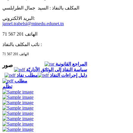
المكلف بالنفاذ :
السيد جمال الطرابلسي
البريد الالكتروني:
jamel.trabelsi@minedu.edunet.tn
الهاتف 201 567 71
نائب المكلف بالنفاذ :
الهاتف 201 567 71
المراجع القانونية
صور
سياسة النفاذ إلى الوثائق الأداريّة
دليل إجراءات النفاذ
مطلب نفاذ
مطلب
تظلّم