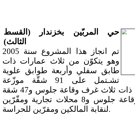
حي المربّين بخزندار (القسط
الثالث)
تم انجاز هذا المشروع سنة 2005
وهو يتكوّن من ثلاث عمارات ذات
طابق سفلي وأربعة طوابق علوية
تشـتمل على 91 شقّة موزّعة
كالآتي:44 شقة ذات ثلاث غرف وقاعة جلوس و47 شقة
ذات غرفتين وقاعة جلوس و8 محلات تجارية ومقّرّين
لنقابة المالكين ومقرّين للحراسة.