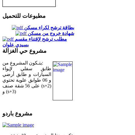
مطبوعات للتحميل
بطاقة ترشح لكراء مسكن
شهادة خروج من مسكن
مطلب ترشح لإقتناء مقسم
بسيدي علوان
مشروع حي الغزالة
يتـكون المشروع من:
طابق سفلي لإيواء
السيارات و طابق أرضي
و 06 طوابق علوية تحتوي
على 56 شقة صنف (s+2)
و (s+3)
مشروع باردو