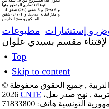
يتكون هذا المشروع من 19 شقة من
النوع الاقتصادي المتطور منها :
4 شقق (4+s) و 8 شقق (3+s) و 6
شقق (2+s) و 1 duplex و مقرّ لنقابة
المالكين و مقرّ للحارس
ض و إستشارات
مطبوعات
قتناء مقسم بسيدي علوان
Top
Skip to content
لتربية , جميع الحقوق محفوظة ©
ربية , نهج صدر بعل،
CNTE
2026