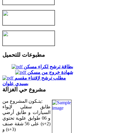
مطبوعات للتحميل
بطاقة ترشح لكراء مسكن
شهادة خروج من مسكن
مطلب ترشح لإقتناء مقسم
بسيدي علوان
مشروع حي الغزالة
يتـكون المشروع من:
طابق سفلي لإيواء
السيارات و طابق أرضي
و 06 طوابق علوية تحتوي
على 56 شقة صنف (s+2)
و (s+3)