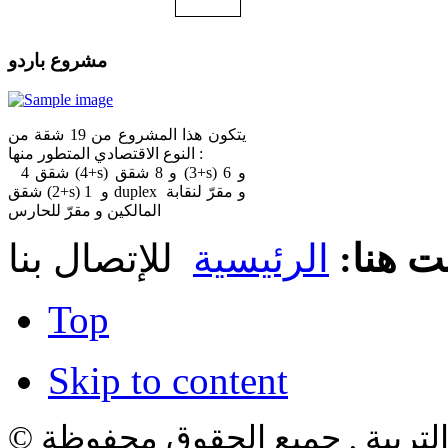
مشروع باردو
يتكون هذا المشروع من 19 شقة من
النوع الاقتصادي المتطور منها :
4 شقق (4+s) و 8 شقق (3+s) و 6
شقق (2+s) و 1 duplex و مقرّ لنقابة
المالكين و مقرّ للحارس
ت هنا:
الرئيسية
Top
Skip to content
لتربية , جميع الحقوق محفوظة ©