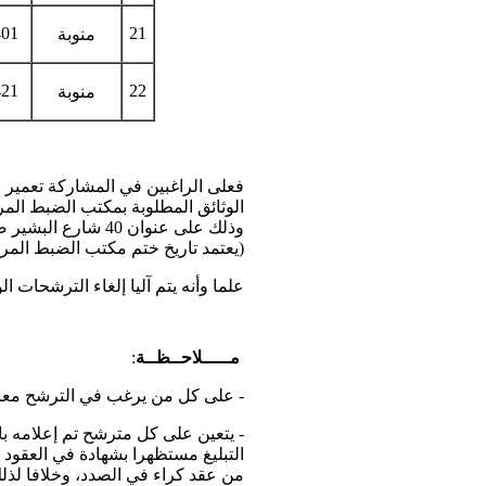
401
21
منوبة
421
22
منوبة
فعلى الراغبين في المشاركة تعمير ب
الوثائق المطلوبة بمكتب الضبط المر
وذلك على عنوان 40 شارع البشير صفر باب الخضراء 1006 تونس في أجل أقصاه يوم
(يعتمد تاريخ ختم مكتب الضبط المر
علما وأنه يتم آليا إلغاء الترشحات الو
مـــــلاحــظــة
:
- على كل من يرغب في الترشح معاي
التبليغ مستظهرا بشهادة في العقود
من عقد كراء في الصدد، وخلافا لذلك 