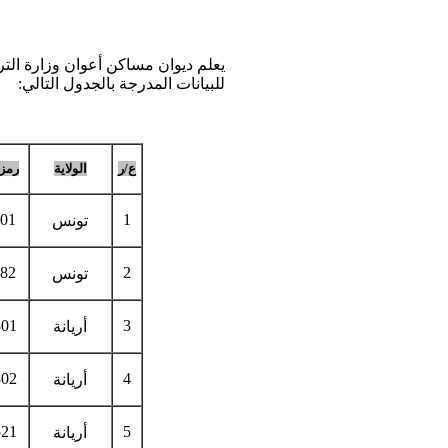
يعلم ديوان مساكن أعوان وزارة التر
للبيانات المدرجة بالجدول التالي:
ع/ر
الولاية
رمز
201
1
تونس
882
2
تونس
301
3
أريانة
302
4
أريانة
521
5
أريانة