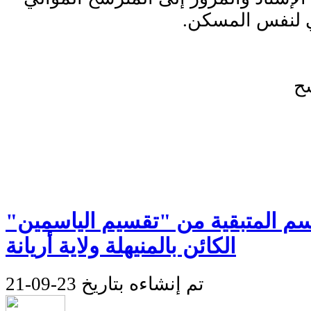
ي لنفس المسكن.
ح
اسم المتبقية من "تقسيم الياسمين"
الكائن بالمنيهلة ولاية أريانة
تم إنشاءه بتاريخ 23-09-21