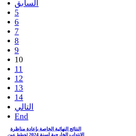
السابق
5
6
7
8
9
10
11
12
13
14
التالي
End
النتائج النهائية الخاصة بإعادة مناظرة
الانتداب الخارجية لسنة 2024
لخطط عون