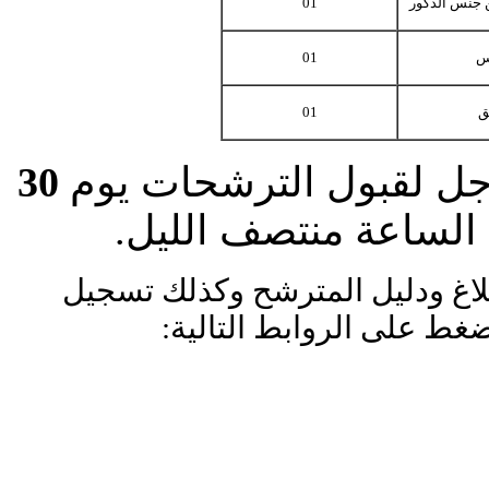
جنس الذكور
01
س
01
ق
01
جل لقبول الترشحات يوم
30
لساعة منتصف الليل.
لاغ ودليل المترشح وكذلك تسجيل
ط على الروابط التالية: