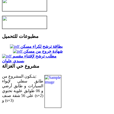
مطبوعات للتحميل
بطاقة ترشح لكراء مسكن
شهادة خروج من مسكن
مطلب ترشح لإقتناء مقسم
بسيدي علوان
مشروع حي الغزالة
يتـكون المشروع من:
طابق سفلي لإيواء
السيارات و طابق أرضي
و 06 طوابق علوية تحتوي
على 56 شقة صنف (s+2)
و (s+3)