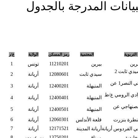
بيانات المدرجة بالجدول
لتربوية
المعتمية
رمز المسكن
الولاية
ع/ر
1
11210201
يرين
بيرين
تونس
المدرسة الابتدائية سيدي ثابت 2
سيدي ثابت
12080601
أريانة
2
المدرسة الابتدائية حي النصر1 عن
المنيهلة
12400201
أريانة
3
وادي الرومي ع/ط
المنيهلة
12400401
أريانة
4
الصنهاجي عن
المنيهلة
12400501
أريانة
5
6
12060301
قنطرة بنزرت
قلعة الأندلس
أريانة
7
12171521
حي الفردوس أريانة
أريانة المدينة
أريانة
8
13750201
خليدية
مرناق
بن عروس