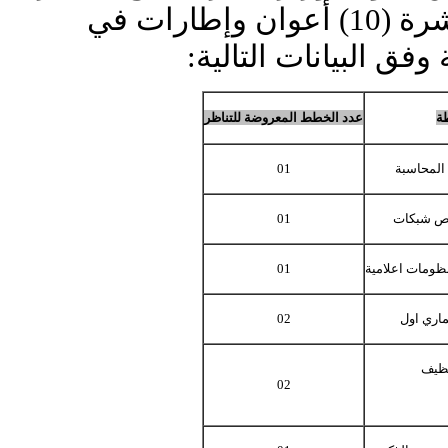
خارجية لانتداب عشرة (10) أعوان وإطارات في
ق البيانات التالية:
ة
عدد الخطط المعروضة للتناظر
لمحاسبة
01
ص شبكات
01
ومات اعلامية
01
اري اول
02
ظيف
02