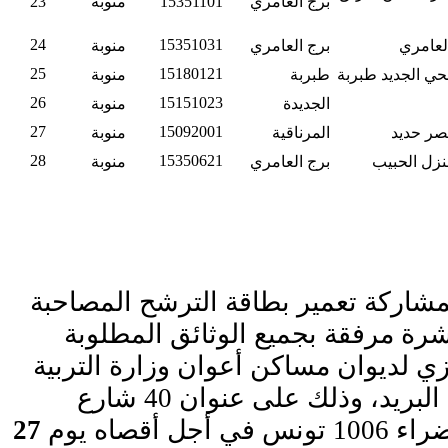
برج العامري
15351101
منوبة
23
24
15351031
العامري
برج العامري
منوبة
25
15180121
الحي الجديد طبربة
طبربة
منوبة
26
15151023
الجديدة
منوبة
27
15092001
قصر حديد
المرناقية
منوبة
28
15350621
منزل الحبيب
برج العامري
منوبة
مشاركة تعمير بطاقة الترشح المصاحبة
اشرة مرفقة بجميع الوثائق المطلوبة
 لديوان مساكن أعوان وزارة التربية
أو إرسالها عن طريق البريد، وذلك على عنوان 40 شارع
 أقصاه يوم
27