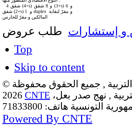
النوع الاقتصادي المتطور منها :
4 شقق (4+s) و 8 شقق (3+s) و 6
شقق (2+s) و 1 duplex و مقرّ لنقابة
المالكين و مقرّ للحارس
و إستشارات
طلب عروض
Top
Skip to content
لتربية , جميع الحقوق محفوظة ©
ربية , نهج صدر بعل،
CNTE
2026
Powered By CNTE