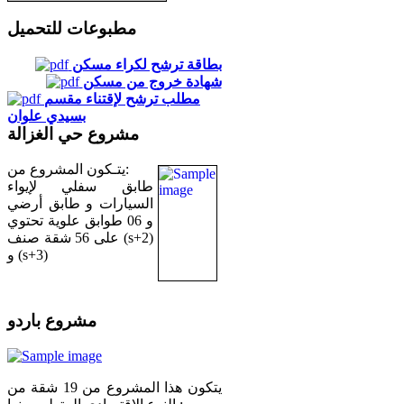
مطبوعات للتحميل
بطاقة ترشح لكراء مسكن
شهادة خروج من مسكن
مطلب ترشح لإقتناء مقسم
بسيدي علوان
مشروع حي الغزالة
يتـكون المشروع من:
طابق سفلي لإيواء
السيارات و طابق أرضي
و 06 طوابق علوية تحتوي
على 56 شقة صنف (s+2)
و (s+3)
مشروع باردو
يتكون هذا المشروع من 19 شقة من