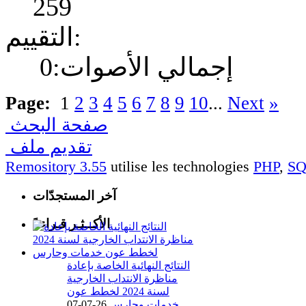
259
التقييم:
إجمالي الأصوات:0
Page:
1
2
3
4
5
6
7
8
9
10
...
Next
»
صفحة البحث
تقديم ملف
Remository 3.55
utilise les technologies
PHP
,
S
آخر المستجدّات
الأكــثـر قـراءةً
النتائج النهائية الخاصة بإعادة
مناظرة الانتداب الخارجية
لسنة 2024 لخطط عون
خدمات وحارس
26-07-07