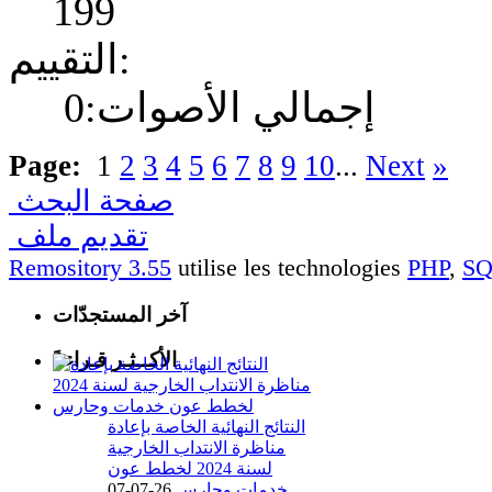
199
التقييم:
إجمالي الأصوات:0
Page:
1
2
3
4
5
6
7
8
9
10
...
Next
»
صفحة البحث
تقديم ملف
Remository 3.55
utilise les technologies
PHP
,
S
آخر المستجدّات
الأكــثـر قـراءةً
النتائج النهائية الخاصة بإعادة
مناظرة الانتداب الخارجية
لسنة 2024 لخطط عون
خدمات وحارس
26-07-07