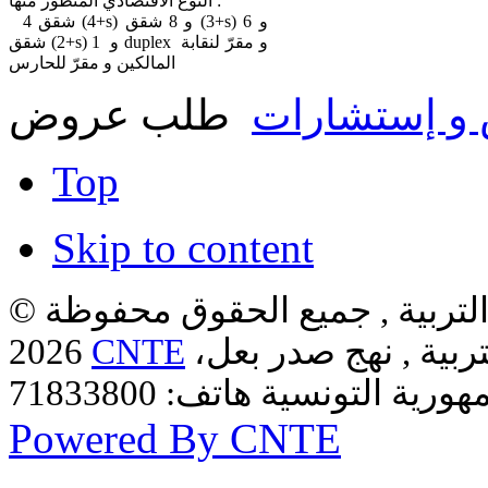
النوع الاقتصادي المتطور منها :
4 شقق (4+s) و 8 شقق (3+s) و 6
شقق (2+s) و 1 duplex و مقرّ لنقابة
المالكين و مقرّ للحارس
و إستشارات
طلب عروض
Top
Skip to content
لتربية , جميع الحقوق محفوظة ©
ربية , نهج صدر بعل،
CNTE
2026
Powered By CNTE