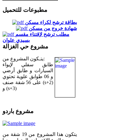
مطبوعات للتحميل
بطاقة ترشح لكراء مسكن
شهادة خروج من مسكن
مطلب ترشح لإقتناء مقسم
بسيدي علوان
مشروع حي الغزالة
يتـكون المشروع من:
طابق سفلي لإيواء
السيارات و طابق أرضي
و 06 طوابق علوية تحتوي
على 56 شقة صنف (s+2)
و (s+3)
مشروع باردو
يتكون هذا المشروع من 19 شقة من