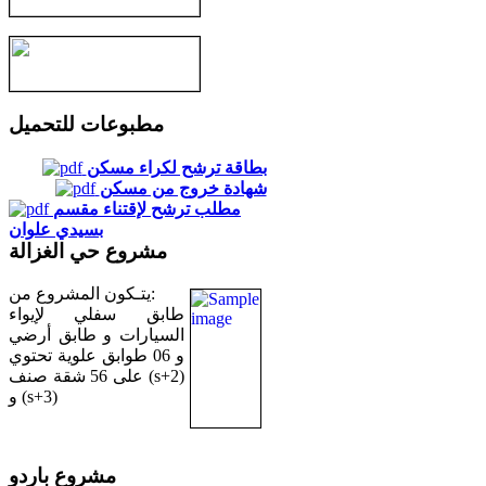
مطبوعات للتحميل
بطاقة ترشح لكراء مسكن
شهادة خروج من مسكن
مطلب ترشح لإقتناء مقسم
بسيدي علوان
مشروع حي الغزالة
يتـكون المشروع من:
طابق سفلي لإيواء
السيارات و طابق أرضي
و 06 طوابق علوية تحتوي
على 56 شقة صنف (s+2)
و (s+3)
مشروع باردو