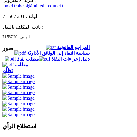
البريد الالكتروني:
jamel.trabelsi@minedu.edunet.tn
الهاتف 201 567 71
نائب المكلف بالنفاذ :
الهاتف 201 567 71
المراجع القانونية
صور
سياسة النفاذ إلى الوثائق الأداريّة
دليل إجراءات النفاذ
مطلب نفاذ
مطلب
تظلّم
استطلاع الرأي