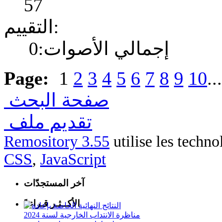
57
التقييم:
إجمالي الأصوات:0
Page:
1
2
3
4
5
6
7
8
9
10
..
صفحة البحث
تقديم ملف
Remository 3.55
utilise les techn
CSS
,
JavaScript
آخر المستجدّات
الأكــثـر قـراءةً