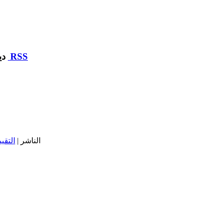
RSS
ديوان مساكن أعوان وزارة التربية :: مركز التحميل
| الناشر |
التقيي