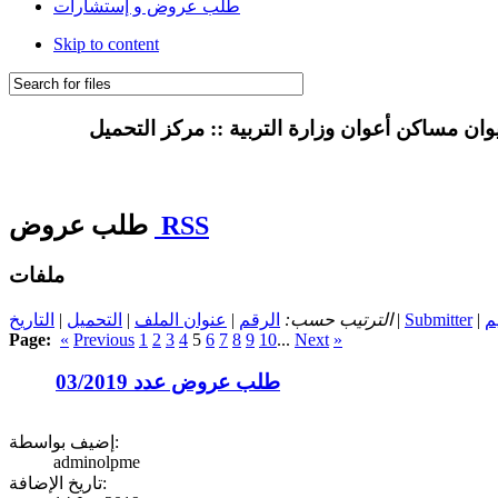
طلب عروض و إستشارات
Skip to content
RSS
طلب عروض
ملفات
م
Submitter
|
الترتيب حسب:
الرقم
|
عنوان الملف
|
التحميل
|
التاريخ
Page:
«
Previous
1
2
3
4
5
6
7
8
9
10
...
Next
»
طلب عروض عدد 03/2019
إضيف بواسطة:
adminolpme
تاريخ الإضافة: