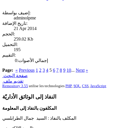
إضيف بواسطة:
adminolpme
تاريخ الإضافة:
21 Apr 2014
الحجم:
259.02 Kb
التحميل:
195
التقييم:
إجمالي الأصوات:0
Page:
«
Previous
1
2
3
4
5
6
7
8
9
10
...
Next
»
صفحة البحث
تقديم ملف
Remository 3.55
utilise les technologies
PHP
,
SQL
,
CSS
,
JavaScript
النفاذ إلى الوثائق الأداريّة
المكلفون بالنفاذ إلى المعلومة
المكلف بالنفاذ :
السيد جمال الطرابلسي