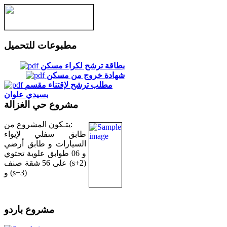
مطبوعات للتحميل
بطاقة ترشح لكراء مسكن
شهادة خروج من مسكن
مطلب ترشح لإقتناء مقسم
بسيدي علوان
مشروع حي الغزالة
يتـكون المشروع من:
طابق سفلي لإيواء
السيارات و طابق أرضي
و 06 طوابق علوية تحتوي
على 56 شقة صنف (s+2)
و (s+3)
مشروع باردو