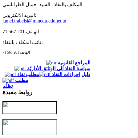
المكلف بالنفاذ :
السيد جمال الطرابلسي
البريد الالكتروني:
jamel.trabelsi@minedu.edunet.tn
الهاتف 201 567 71
نائب المكلف بالنفاذ :
الهاتف 201 567 71
المراجع القانونية
سياسة النفاذ إلى الوثائق الأداريّة
دليل إجراءات النفاذ
مطلب نفاذ
مطلب
تظلّم
روابط مفيدة