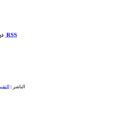
RSS
ديوان مساكن أعوان وزارة التربية :: مركز التحميل
| الناشر |
التقيي