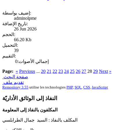
إضيف بواسطة:
adminolpme
تاريخ الإضافة:
26 Jun 2026
الحجم:
66.20 Kb
التحميل:
39
التقييم:
إجمالي الأصوات:0
Page:
«
Previous
...
20
21
22
23
24
25
26
27
28
29
Next
»
صفحة البحث
تقديم ملف
Remository 3.55
utilise les technologies
PHP
,
SQL
,
CSS
,
JavaScript
النفاذ إلى الوثائق الأداريّة
المكلفون بالنفاذ إلى المعلومة
المكلف بالنفاذ :
السيد جمال الطرابلسي