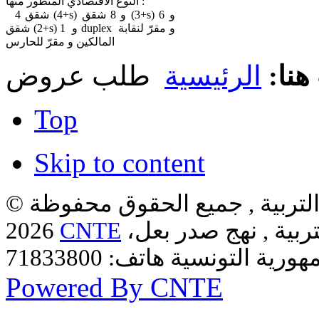
النوع الاقتصادي المتطور منها :
4 شقق (4+s) و 8 شقق (3+s) و 6
شقق (2+s) و 1 duplex و مقرّ لنقابة
المالكين و مقرّ للحارس
هنا:
الرئيسية
طلب عروض
Top
Skip to content
لتربية , جميع الحقوق محفوظة ©
ربية , نهج صدر بعل،
CNTE
2026
Powered By CNTE