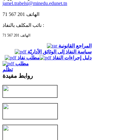
jamel.trabelsi@minedu.edunet.tn
الهاتف 201 567 71
نائب المكلف بالنفاذ :
الهاتف 201 567 71
المراجع القانونية
سياسة النفاذ إلى الوثائق الأداريّة
دليل إجراءات النفاذ
مطلب نفاذ
مطلب
تظلّم
روابط مفيدة